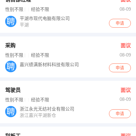
08-09
性别不限
经验不限
平湖市现代电脑有限公司
申请
平湖
采购
面议
08-09
性别不限
经验不限
嘉兴绩满新材料科技有限公司
申请
驾驶员
面议
08-09
性别不限
经验不限
浙江永光无纺衬业有限公司
申请
浙江嘉兴平湖新仓