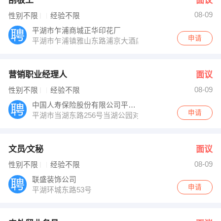
刮板工
面议
08-09
性别不限
经验不限
平湖市乍浦商城正华印花厂
申请
平湖市乍浦镇雅山东路浦京大酒店对面
营销职业经理人
面议
08-09
性别不限
经验不限
中国人寿保险股份有限公司平湖市支公司
申请
平湖市当湖东路256号当湖公园对面中国人寿大厦
文员∕文秘
面议
08-09
性别不限
经验不限
联盛装饰公司
申请
平湖环城东路53号