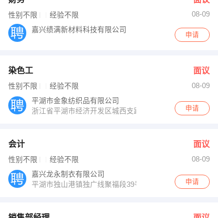
08-09
性别不限
经验不限
嘉兴绩满新材料科技有限公司
申请
染色工
面议
08-09
性别不限
经验不限
平湖市金象纺织品有限公司
申请
浙江省平湖市经济开发区城西支路18号
会计
面议
08-09
性别不限
经验不限
嘉兴龙永制衣有限公司
申请
平湖市独山港镇独广线聚福段39号
销售部经理
面议