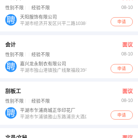
08-10
性别不限
经验不限
天阳服饰有限公司
申请
平湖市经济开发区兴平二路1038号
会计
面议
08-10
性别不限
经验不限
嘉兴龙永制衣有限公司
申请
平湖市独山港镇独广线聚福段39号
刮板工
面议
08-10
性别不限
经验不限
平湖市乍浦商城正华印花厂
申请
平湖市乍浦镇雅山东路浦京大酒店对面
文员∕文秘
面议